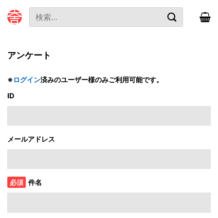
本
検
文
索
へ
対
ス
象:
キ
アンケート
ッ
プ
※
ログイン
済みのユーザー様のみご利用可能です。
ID
メールアドレス
必須
件名