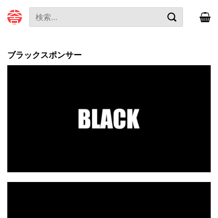
本
検
文
索
へ
対
ス
象:
キ
ブラックスポンサー
ッ
プ