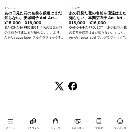
Tシャツ
Tシャツ
あの日見た花の名前を僕達はまだ
あの日見た花の名前を僕達はまだ
知らない。安城鳴子 Ani-Art
知らない。本間芽衣子 Ani-Art
aqua label フルグラフィックTシ
aqua label フルグラフィックTシ
¥
15,000
–
¥
16,000
価
¥
15,000
–
¥
16,000
価
格
格
ャツ ユニセックス アルマビアン
ャツ ユニセックス アルマビアン
©ANOHANA PROJECT 『あの日見た花
©ANOHANA PROJECT 『あの日見た花
帯:
帯:
カ Anohana：The Flower We
カ Anohana：The Flower We
の名前を僕達はまだ知らない。』より、
の名前を僕達はまだ知らない。』より、
¥15,000
¥15,000
Saw That Day Naruko Anjo T-
Saw That Day Meiko Honma T-
Ani-Art aqua label フルグラフィックT
Ani-Art aqua label フルグラフィックT
–
–
shirt Unisex arma bianca
shirt Unisex arma bianca
¥16,000
¥16,000
シャツの登場です。 安城鳴子を新たな
シャツの登場です。 本間芽衣子を新た
タッチで魅力的に表現しました。 前面
なタッチで魅力的に表現しました。 前
に大きく...
面に大き...
メニュー
クラファン
ショップ
スポンサー
ブログ
マイページ