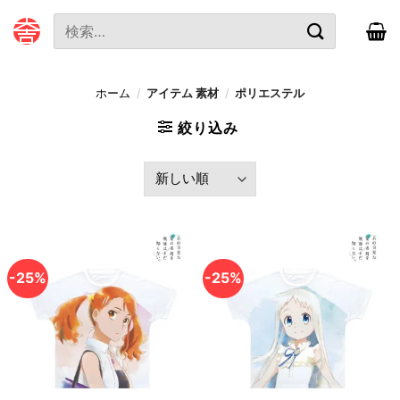
本
検
文
索
へ
対
ス
象:
ホーム
/
アイテム 素材
/
ポリエステル
キ
ッ
絞り込み
プ
-25%
-25%