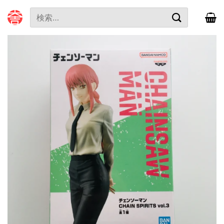
本
検
文
索
へ
対
ス
象:
キ
ッ
プ