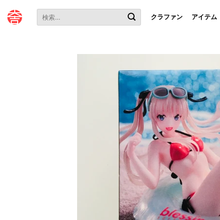
本
検
文
クラファン
アイテム
索
へ
対
ス
象:
キ
ッ
プ