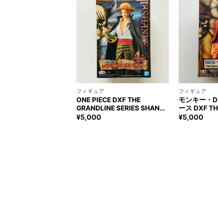
+
+
フィギュア
フィギュア
ONE PIECE DXF THE
モンキー・D
GRANDLINE SERIES SHANKS
ース DXF TH
Figure ワンピース シャンクス
MEN ワノ国 
¥
5,000
¥
5,000
フィギュア
ア ONE PIEC
MONKEY.D.L