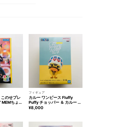
+
フィギュア
ょこのせプレ
カルー ワンピース Fluffy
 MEMちょ
Puffy チョッパー ＆ カルー フ
oko
ィギュア ONE PIECE KAROO
¥
8,000
Figure