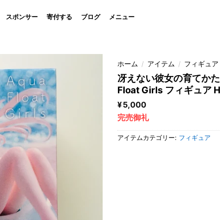
スポンサー
寄付する
ブログ
メニュー
ホーム
/
アイテム
/
フィギュア
冴えない彼女の育てかた 
Float Girls フィギュア How
Volume Sawamura Spen
¥
5,000
完売御礼
アイテムカテゴリー:
フィギュア