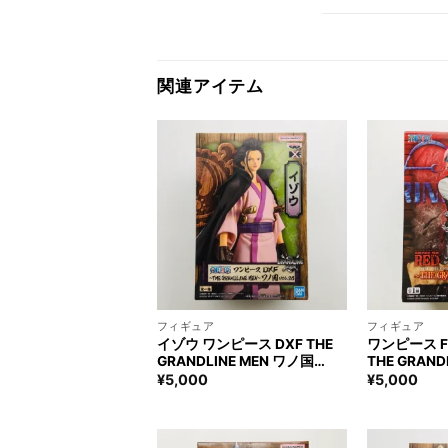
関連アイテム
+
+
フィギュア
フィギュア
イゾウ ワンピース DXF THE
ワンピース FI
GRANDLINE MEN ワノ国
THE GRAND
vol.26 フィギュア ONE PIECE
ー フィギュア 
¥
5,000
¥
5,000
Izou Figure
KOBY Figur