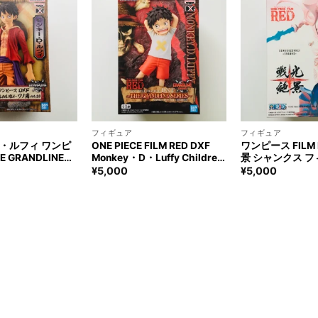
+
+
フィギュア
フィギュア
・ルフィ ワンピ
ONE PIECE FILM RED DXF
ワンピース FILM
E GRANDLINE
Monkey・D・Luffy Children
景 シャンクス 
vol.24 フィギュ
ワンピース モンキー・D・ル
ONE PIECE SEN
¥
5,000
¥
5,000
E
フィ チルドレン フィギュア
SHANKS Figure
UFFY Figure