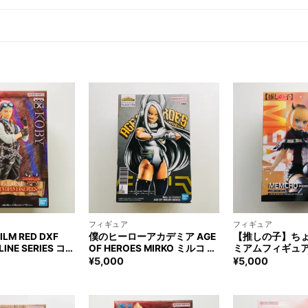
+
+
フィギュア
フィギュア
LM RED DXF
僕のヒーローアカデミア AGE
【推しの子】ち
LINE SERIES コビ
OF HEROES MIRKO ミルコ フ
ミアムフィギュア
ONE PIECE
ィギュア My Hero Academia
フィギュア Oshin
¥
5,000
¥
5,000
e
MIRKO Figure
MEMCHO Figure