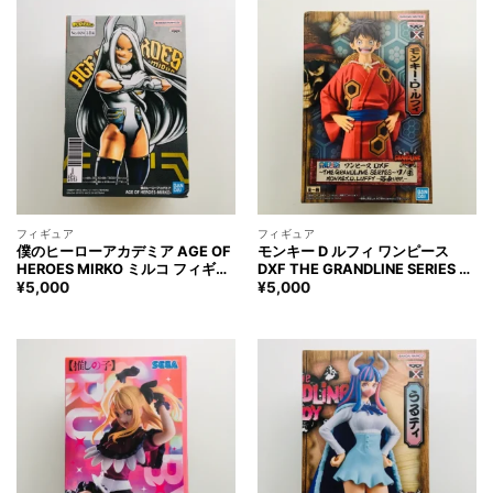
フィギュア
フィギュア
僕のヒーローアカデミア AGE OF
モンキー D ルフィ ワンピース
HEROES MIRKO ミルコ フィギュ
DXF THE GRANDLINE SERIES ワ
ア My Hero Academia MIRKO
ノ国 浴衣ver. フィギュア ONE
¥
5,000
¥
5,000
Figure
PIECE MONKEY.D.LUFFY Figure