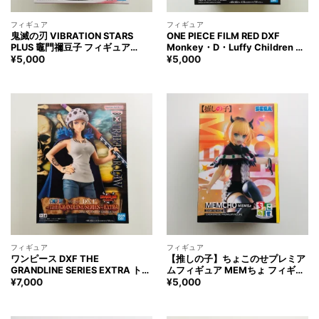
フィギュア
フィギュア
鬼滅の刃 VIBRATION STARS
ONE PIECE FILM RED DXF
PLUS 竈門禰豆子 フィギュア
Monkey・D・Luffy Children ワ
Kimetsunoyaiba Nezuko
ンピース モンキー・D・ルフィ チ
¥
5,000
¥
5,000
Kamado Figure
ルドレン フィギュア
フィギュア
フィギュア
ワンピース DXF THE
【推しの子】ちょこのせプレミア
GRANDLINE SERIES EXTRA トラ
ムフィギュア MEMちょ フィギュ
ファルガー・ロー CHANGE ver.
ア Oshinoko MEMCHO Figure
¥
7,000
¥
5,000
フィギュア ONE PIECE
TRAFALGAR LAW Figure