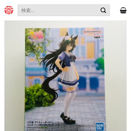
本
検
文
索
へ
対
ス
象:
キ
ッ
プ