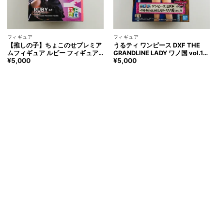
フィギュア
フィギュア
【推しの子】ちょこのせプレミア
うるティ ワンピース DXF THE
ムフィギュア ルビー フィギュア
GRANDLINE LADY ワノ国 vol.11
Oshinoko RUBY Figure
フィギュア ONE PIECE Ulti
¥
5,000
¥
5,000
Figure