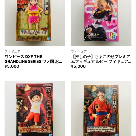
フィギュア
フィギュア
ワンピース DXF THE
【推しの子】ちょこのせプレミア
GRANDLINE SERIES ワノ国 お玉
ムフィギュア ルビー フィギュア
おたま フィギュア ONE PIECE O-
Oshinoko RUBY Figure
¥
5,000
¥
5,000
TAMA Otama Figure