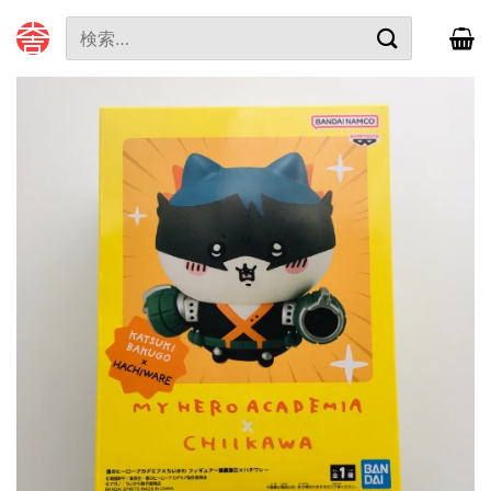
本
検
文
索
へ
対
ス
象:
キ
ッ
プ