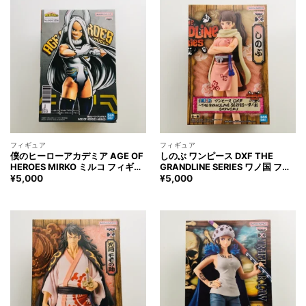
フィギュア
フィギュア
僕のヒーローアカデミア AGE OF
しのぶ ワンピース DXF THE
HEROES MIRKO ミルコ フィギュ
GRANDLINE SERIES ワノ国 フィ
ア My Hero Academia MIRKO
ギュア ONE PIECE SHINOBU
¥
5,000
¥
5,000
Figure
Figure