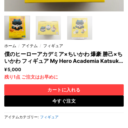
ホーム
/
アイテム
/
フィギュア
僕のヒーローアカデミア×ちいかわ 爆豪 勝己×ち
いかわ フィギュア My Hero Academia Katsuki
Bakugo×Chiikawa Figure
¥
5,000
残り1点 ご注文はお早めに
カートに入れる
今すぐ注文
アイテムカテゴリー:
フィギュア