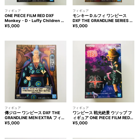
フィギュア
フィギュア
ONE PIECE FILM RED DXF
モンキー D ルフィ ワンピース
Monkey・D・Luffy Children ワ
DXF THE GRANDLINE SERIES ワ
ンピース モンキー・D・ルフィ チ
ノ国 浴衣ver. フィギュア ONE
¥
5,000
¥
5,000
ルドレン フィギュア
PIECE MONKEY.D.LUFFY Figure
フィギュア
フィギュア
傳ジロー ワンピース DXF THE
ワンピース 戦光絶景 ウソップ フ
GRANDLINE MEN EXTRA フィギ
ィギュア ONE PIECE FILM RED
ュア ONE PIECE DENJIRO Figure
SENKOUZEKKEI USOPP Figure
¥
5,000
¥
5,000