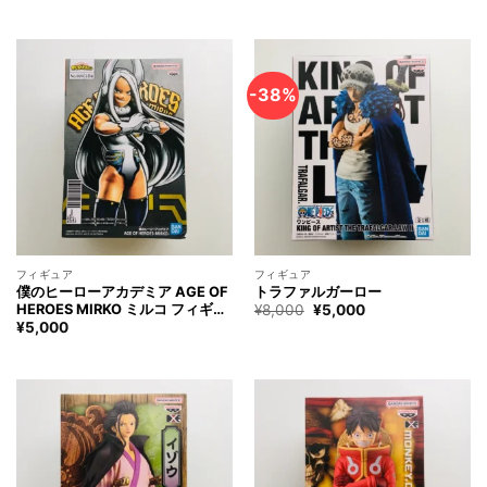
RORONOA ZORO Figure
SANJI Figure
-38%
フィギュア
フィギュア
僕のヒーローアカデミア AGE OF
トラファルガーロー
HEROES MIRKO ミルコ フィギュ
¥
8,000
元
¥
5,000
現
の
在
ア My Hero Academia MIRKO
¥
5,000
価
の
Figure
格
価
は
格
¥8,000
は
で
¥5,000
す。
で
す。