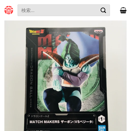
本
検
文
索
へ
対
ス
象:
キ
ッ
プ