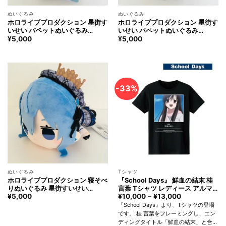
ぬいぐるみ
ぬいぐるみ
ホロライブプロダクション 星街す
ホロライブプロダクション 星街す
いせい パペットぬいぐるみ
いせい パペットぬいぐるみ
hololive Hoshimachi Suisei
hololive Hoshimachi Suisei
¥
5,000
¥
5,000
Puppet Stuffed
Puppet Stuffed
-33%
ぬいぐるみ
Tシャツ
ホロライブプロダクション 寝そべ
『School Days』 鮮血の結末 桂
りぬいぐるみ 星街すいせい
言葉 Tシャツ レディース アルマ
hololive Hoshimachi Suisei
ビアンカ School Days
¥
5,000
¥
10,000
–
¥
13,000
価
格
Nesoberi Stuffed
Senketsunoketsumatsu
『School Days』より、Tシャツの登場
帯:
Kotonoha Katsura T-shirt
です。 桂 言葉をフレーミングし、エン
¥10,000
Women arma bianca
ディングタイトル「鮮血の結末」と合わ
–