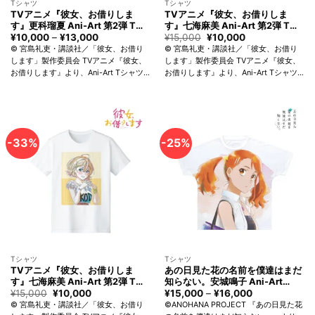
Tシャツ
Tシャツ
TVアニメ『彼女、お借りしま
TVアニメ『彼女、お借りしま
す』更科瑠夏 Ani-Art 第2弾 Tシ
す』七海麻美 Ani-Art 第2弾 Tシ
ャツ メンズ アルマビアンカ
ャツ レディース アルマビアンカ
¥
10,000
–
¥
13,000
価
¥
15,000
元
¥
10,000
現
格
の
在
Rent-A-Girlfriend Ruka
Rent-A-Girlfriend Mami
© 宮島礼吏・講談社／「彼女、お借り
© 宮島礼吏・講談社／「彼女、お借り
帯:
価
の
Sarashina T-shirt Men arma
Nanami T-shirt Women arma
します」製作委員会 TVアニメ『彼女、
します」製作委員会 TVアニメ『彼女、
¥10,000
格
価
bianca
bianca
お借りします』より、Ani-Art Tシャツ
お借りします』より、Ani-Art Tシャツ
–
は
格
¥13,000
¥15,000
は
の登場です。 更科瑠夏を新たなタッチ
の登場です。 七海麻美を新たなタッチ
で
¥10,000
で魅力的に表現しました。 スタンダー
で魅力的に表現しました。 スタンダー
す。
で
ドなスタイリングで、シーンを選...
ドなスタイリングで、シーンを選...
す。
-33%
-25%
Tシャツ
Tシャツ
TVアニメ『彼女、お借りしま
あの日見た花の名前を僕達はまだ
す』七海麻美 Ani-Art 第2弾 Tシ
知らない。安城鳴子 Ani-Art
ャツ メンズ アルマビアンカ
aqua label フルグラフィックTシ
¥
15,000
元
¥
10,000
現
¥
15,000
–
¥
16,000
価
の
在
格
Rent-A-Girlfriend Mami
ャツ ユニセックス アルマビアン
© 宮島礼吏・講談社／「彼女、お借り
©ANOHANA PROJECT 『あの日見た花
価
の
帯: