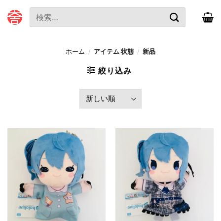
本
検
文
索
へ
対
ス
象:
ホーム
/
アイテム 状態
/
新品
キ
ッ
絞り込み
プ