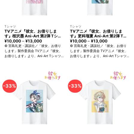
Tシャツ
Tシャツ
TVアニメ『彼女、お借りしま
TVアニメ『彼女、お借りしま
す』桜沢墨 Ani-Art 第2弾 Tシャ
す』更科瑠夏 Ani-Art 第2弾 Tシ
ツ メンズ アルマビアンカ Rent-
ャツ レディース アルマビアンカ
¥
10,000
–
¥
13,000
価
¥
10,000
–
¥
13,000
価
格
格
A-Girlfriend Sumi Sakurasawa
Rent-A-Girlfriend Ruka
© 宮島礼吏・講談社／「彼女、お借り
© 宮島礼吏・講談社／「彼女、お借り
帯:
帯:
T-shirt Men arma bianca
Sarashina T-shirt Women arma
します」製作委員会 TVアニメ『彼女、
します」製作委員会 TVアニメ『彼女、
¥10,000
¥10,000
bianca
お借りします』より、Ani-Art Tシャツ
お借りします』より、Ani-Art Tシャツ
–
–
¥13,000
¥13,000
の登場です。 桜沢 墨を新たなタッチで
の登場です。 更科瑠夏を新たなタッチ
魅力的に表現しました。 スタンダード
で魅力的に表現しました。 スタンダー
なスタイリングで、シーンを選...
ドなスタイリングで、シーンを選...
-33%
-33%