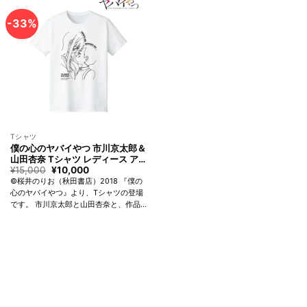
け...
-33%
Tシャツ
僕の心のヤバイやつ 市川京太郎＆
山田杏奈 Tシャツ レディース ア
ルマビアンカ The Dangers in My
¥
15,000
元
¥
10,000
現
の
在
Heart Kyotaro Ichikawa ＆ Anna
©桜井のりお（秋田書店）2018 『僕の
価
の
Yamada T-shirt Women arma
心のヤバイやつ』より、Tシャツの登場
格
価
bianca
です。 市川京太郎と山田杏奈と、作品
は
格
¥15,000
は
タイトルの英訳を合わせたデザインに仕
で
¥10,000
上げました。 スタンダードなスタイリ
す。
で
ングで、シーンを選ばずお使いいただ
す。
け...