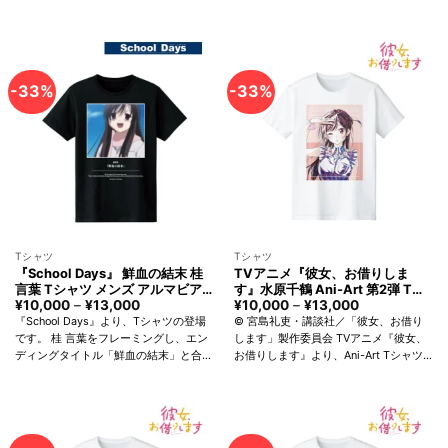
¥13,000
せてレイアウトしました。 スタンダー
ドなスタイリングで、シーンを選ばずお
使いいただけるシルエットです...
-33%
-33%
Tシャツ
Tシャツ
『School Days』 鮮血の結末 桂
TVアニメ『彼女、お借りしま
言葉 Tシャツ メンズ アルマビア
す』水原千鶴 Ani-Art 第2弾 Tシ
ンカ School Days
ャツ レディース アルマビアンカ
¥
10,000
–
¥
13,000
価
¥
10,000
–
¥
13,000
価
格
格
Senketsunoketsumatsu
Rent-A-Girlfriend Chizuru
『School Days』より、Tシャツの登場
© 宮島礼吏・講談社／「彼女、お借り
帯:
帯:
Kotonoha Katsura T-shirt Men
Mizuhara T-shirt Women arma
です。 桂 言葉をフレーミングし、エン
します」製作委員会 TVアニメ『彼女、
¥10,000
¥10,000
arma bianca
bianca
ディングタイトル「鮮血の結末」と合わ
お借りします』より、Ani-Art Tシャツ
–
–
¥13,000
¥13,000
せてレイアウトしました。 スタンダー
の登場です。 水原千鶴を新たなタッチ
ドなスタイリングで、シーンを選ばずお
で魅力的に表現しました。 スタンダー
使いいただけるシルエットです...
ドなスタイリングで、シーンを選...