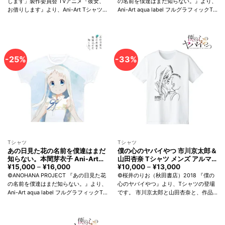
Nanami T-shirt Men arma
カ Anohana：The Flower We
します」製作委員会 TVアニメ『彼女、
の名前を僕達はまだ知らない。』より、
格
価
¥15,000
bianca
Saw That Day Naruko Anjo T-
お借りします』より、Ani-Art Tシャツ
Ani-Art aqua label フルグラフィックT
は
格
–
shirt Unisex arma bianca
¥15,000
は
¥16,000
の登場です。 七海麻美を新たなタッチ
シャツの登場です。 安城鳴子を新たな
で
¥10,000
で魅力的に表現しました。 スタンダー
タッチで魅力的に表現しました。 前面
す。
で
ドなスタイリングで、シーンを選...
に大きく...
す。
-25%
-33%
Tシャツ
Tシャツ
あの日見た花の名前を僕達はまだ
僕の心のヤバイやつ 市川京太郎＆
知らない。本間芽衣子 Ani-Art
山田杏奈 Tシャツ メンズ アルマ
aqua label フルグラフィックTシ
ビアンカ The Dangers in My
¥
15,000
–
¥
16,000
価
¥
10,000
–
¥
13,000
価
格
格
ャツ ユニセックス アルマビアン
Heart Kyotaro Ichikawa ＆ Anna
©ANOHANA PROJECT 『あの日見た花
©桜井のりお（秋田書店）2018 『僕の
帯:
帯:
カ Anohana：The Flower We
Yamada T-shirt Men arma
の名前を僕達はまだ知らない。』より、
心のヤバイやつ』より、Tシャツの登場
¥15,000
¥10,000
Saw That Day Meiko Honma T-
bianca
Ani-Art aqua label フルグラフィックT
です。 市川京太郎と山田杏奈と、作品
–
–
shirt Unisex arma bianca
¥16,000
¥13,000
シャツの登場です。 本間芽衣子を新た
タイトルの英訳を合わせたデザインに仕
なタッチで魅力的に表現しました。 前
上げました。 スタンダードなスタイリ
面に大き...
ングで、シーンを選ばずお使いいただ