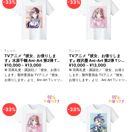
-33%
-33%
Tシャツ
Tシャツ
TVアニメ『彼女、お借りしま
TVアニメ『彼女、お借りしま
す』水原千鶴 Ani-Art 第2弾 Tシ
す』桜沢墨 Ani-Art 第2弾 Tシャ
ャツ メンズ アルマビアンカ
ツ レディース アルマビアンカ
¥
10,000
–
¥
13,000
価
¥
10,000
–
¥
13,000
価
格
格
Rent-A-Girlfriend Chizuru
Rent-A-Girlfriend Sumi
© 宮島礼吏・講談社／「彼女、お借り
© 宮島礼吏・講談社／「彼女、お借り
帯:
帯:
Mizuhara T-shirt Men arma
Sakurasawa T-shirt Women
します」製作委員会 TVアニメ『彼女、
します」製作委員会 TVアニメ『彼女、
¥10,000
¥10,000
bianca
arma bianca
お借りします』より、Ani-Art Tシャツ
お借りします』より、Ani-Art Tシャツ
–
–
¥13,000
¥13,000
の登場です。 水原千鶴を新たなタッチ
の登場です。 桜沢 墨を新たなタッチで
で魅力的に表現しました。 スタンダー
魅力的に表現しました。 スタンダード
ドなスタイリングで、シーンを選...
なスタイリングで、シーンを選...
-33%
-33%