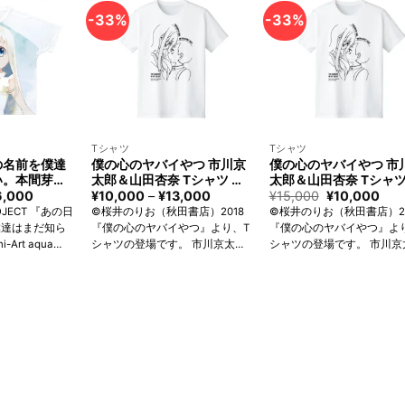
ンを選...
ンを選...
-33%
-33%
+
+
Tシャツ
Tシャツ
の名前を僕達
僕の心のヤバイやつ 市川京
僕の心のヤバイやつ 市
い。本間芽衣
太郎＆山田杏奈 Tシャツ メ
太郎＆山田杏奈 Tシャツ
ua label フル
ンズ アルマビアンカ The
ディース アルマビアン
6,000
価
¥
10,000
–
¥
13,000
価
¥
15,000
元
¥
10,000
現
格
格
の
在
シャツ ユニ
Dangers in My Heart
The Dangers in My Hea
OJECT 『あの日
©桜井のりお（秋田書店）2018
©桜井のりお（秋田書店）20
帯:
帯:
価
の
マビアンカ
Kyotaro Ichikawa ＆ Anna
Kyotaro Ichikawa ＆ A
僕達はまだ知ら
『僕の心のヤバイやつ』より、T
『僕の心のヤバイやつ』よ
¥15,000
¥10,000
格
価
 Flower We
Yamada T-shirt Men arma
Yamada T-shirt Wome
Art aqua
シャツの登場です。 市川京太郎
シャツの登場です。 市川京
–
–
は
格
 Meiko
bianca
arma bianca
¥16,000
¥13,000
¥15,000
は
フィックTシャツ
と山田杏奈と、作品タイトルの
と山田杏奈と、作品タイト
で
¥10
 Unisex
間芽衣子を新た
英訳を合わせたデザインに仕上
英訳を合わせたデザインに
す。
で
的に表現しまし
げました。 スタンダードなスタ
げました。 スタンダードな
す。
.
イリングで、シーンを選ばずお
イリングで、シーンを選ば
使いいただけ...
使いいただけ...