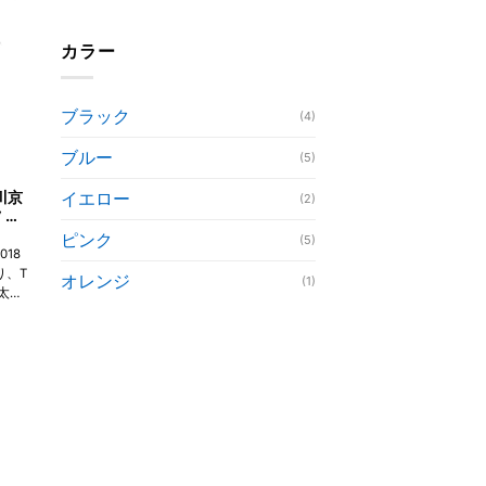
カラー
ブラック
(4)
ブルー
(5)
川京
イエロー
(2)
 レ
カ
ピンク
(5)
rt
18
nna
り、T
オレンジ
(1)
n
太郎
ルの
,000
仕上
スタ
ずお