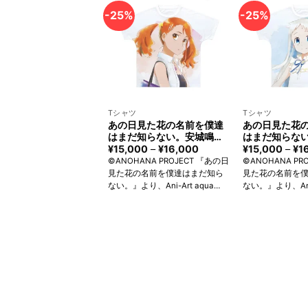
ンを選...
ンを選...
-25%
-25%
+
+
Tシャツ
Tシャツ
あの日見た花の名前を僕達
あの日見た花
はまだ知らない。安城鳴子
はまだ知らな
Ani-Art aqua label フルグ
子 Ani-Art aq
¥
15,000
–
¥
16,000
価
¥
15,000
–
¥
1
格
ラフィックTシャツ ユニセ
グラフィックT
©ANOHANA PROJECT 『あの日
©ANOHANA PR
帯:
ックス アルマビアンカ
セックス アル
見た花の名前を僕達はまだ知ら
見た花の名前を
¥15,000
Anohana：The Flower We
Anohana：The
ない。』より、Ani-Art aqua
ない。』より、Ani-
–
Saw That Day Naruko Anjo
Saw That Day
¥16,000
label フルグラフィックTシャツ
label フルグラ
T-shirt Unisex arma
Honma T-shirt
の登場です。 安城鳴子を新たな
の登場です。 本
bianca
arma bianca
タッチで魅力的に表現しまし
なタッチで魅力
た。 前面に大きく...
た。 前面に大き..