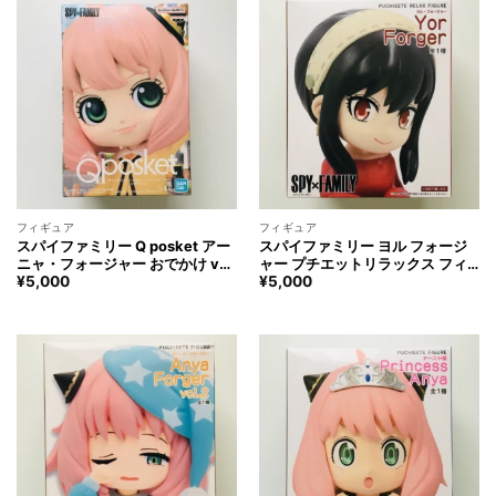
フィギュア
フィギュア
スパイファミリー Q posket アー
スパイファミリー ヨル フォージ
ニャ・フォージャー おでかけ ver.
ャー プチエットリラックス フィ
フィギュア SPY×FAMILY Anya
ギュア SPY×FAMILY YorForger
¥
5,000
¥
5,000
Forger Figure
PUCHIEETE Relux FIGURE