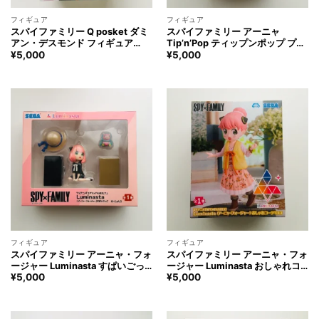
フィギュア
フィギュア
スパイファミリー Q posket ダミ
スパイファミリー アーニャ
アン・デスモンド フィギュア
Tip’n’Pop ティップンポップ プレ
SPY×FAMILY Damian Desmond
ミアム フィギュア SPY×FAMILY
¥
5,000
¥
5,000
Figure
Anya Forger Figure
フィギュア
フィギュア
スパイファミリー アーニャ・フォ
スパイファミリー アーニャ・フォ
ージャー Luminasta すぱいごっ
ージャー Luminasta おしゃれコ
こばーじょん2 フィギュア
ーデ Vol.3 フィギュア
¥
5,000
¥
5,000
SPY×FAMILY Anya Forger
SPY×FAMILY Anya Forger
Figure
Figure