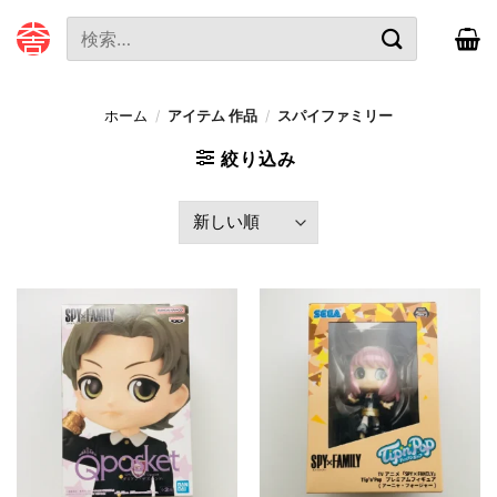
本
検
文
索
へ
対
ス
象:
ホーム
/
アイテム 作品
/
スパイファミリー
キ
ッ
絞り込み
プ