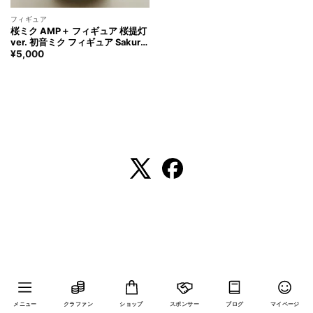
フィギュア
桜ミク AMP＋ フィギュア 桜提灯
ver. 初音ミク フィギュア Sakura
Miku HATSUNE MIKU Figure
¥
5,000
メニュー
クラファン
ショップ
スポンサー
ブログ
マイページ