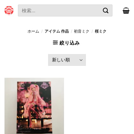
本
検
文
索
へ
対
ス
象:
ホーム
/
アイテム 作品
/
初音ミク
/
桜ミク
キ
ッ
絞り込み
プ