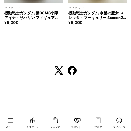
フィギュア
フィギュア
機動戦士ガンダム 第08MS小隊
機動戦士ガンダム 水星の魔女 ス
アイナ・サハリン フィギュア
レッタ・マーキュリー Season2
GUNDAM Aina Sahalim Figure
エンディング ver. フィギュア
¥
5,000
¥
5,000
GUNDAM SULETTA MERCURY
Figure
メニュー
クラファン
ショップ
スポンサー
ブログ
マイページ