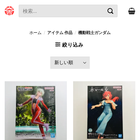
本
検
文
索
へ
対
ス
象:
ホーム
/
アイテム 作品
/
機動戦士ガンダム
キ
ッ
絞り込み
プ